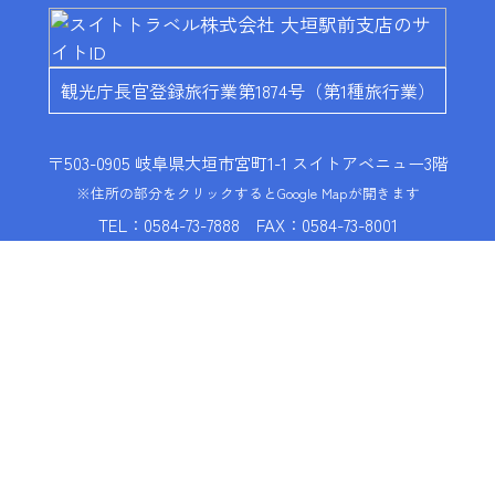
観光庁長官登録旅行業第1874号（第1種旅行業）
〒503-0905 岐阜県大垣市宮町1-1
スイトアベニュー3階
※住所の部分をクリックするとGoogle Mapが開きます
TEL：0584-73-7888
FAX：0584-73-8001
【団体営業部】
TEL：0584-73-7885
【団体専用】 FAX：0584-73-
0661
お問い合わせフォーム
営業時間 / 月曜日～金曜日
9：00〜17：00
※店頭受付は16：30まで
定休日 / 土曜日・日曜日・祝日・
GW・お盆・年末年始