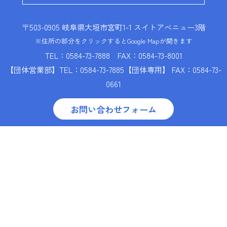
〒503-0905 岐阜県大垣市宮町1-1
スイトアベニュー3階
※住所の部分をクリックするとGoogle Mapが開きます
TEL：0584-73-7888
FAX：0584-73-8001
【団体営業部】
TEL：0584-73-7885
【団体専用】 FAX：0584-73-
0661
お問い合わせフォーム
営業時間 / 月曜日～金曜日
9：00〜17：00
※店頭受付は16：30まで
定休日 / 土曜日・日曜日・祝日・
GW・お盆・年末年始
リンク集
特定商取引法に基づく表記
個人情報保護方針
Copyright © Suito Travel Co., Ltd.
Ogaki Station Branch All Rights
Reserved.